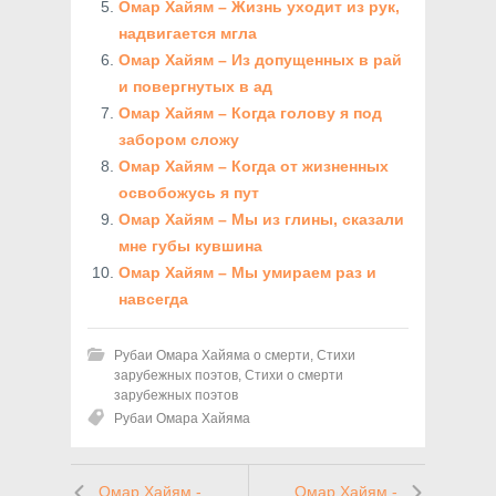
Омар Хайям – Жизнь уходит из рук,
надвигается мгла
Омар Хайям – Из допущенных в рай
и повергнутых в ад
Омар Хайям – Когда голову я под
забором сложу
Омар Хайям – Когда от жизненных
освобожусь я пут
Омар Хайям – Мы из глины, сказали
мне губы кувшина
Омар Хайям – Мы умираем раз и
навсегда
Рубаи Омара Хайяма о смерти
,
Стихи
зарубежных поэтов
,
Стихи о смерти
зарубежных поэтов
Рубаи Омара Хайяма
Омар Хайям -
Омар Хайям -