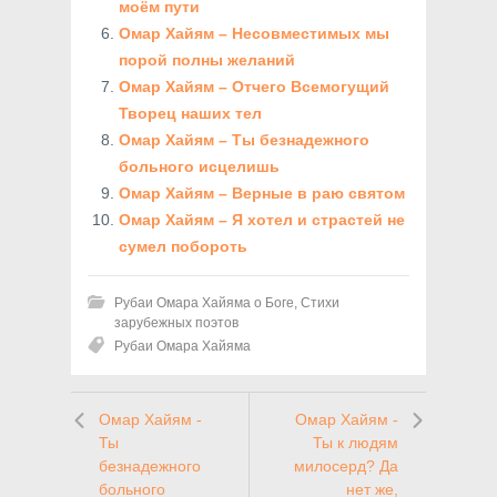
моём пути
Омар Хайям – Несовместимых мы
порой полны желаний
Омар Хайям – Отчего Всемогущий
Творец наших тел
Омар Хайям – Ты безнадежного
больного исцелишь
Омар Хайям – Верные в раю святом
Омар Хайям – Я хотел и страстей не
сумел побороть
Рубаи Омара Хайяма о Боге
,
Стихи
зарубежных поэтов
Рубаи Омара Хайяма
Омар Хайям -
Омар Хайям -
Ты
Ты к людям
безнадежного
милосерд? Да
больного
нет же,