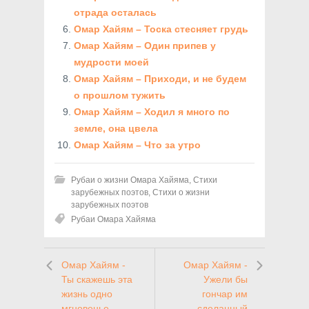
отрада осталась
Омар Хайям – Тоска стесняет грудь
Омар Хайям – Один припев у
мудрости моей
Омар Хайям – Приходи, и не будем
о прошлом тужить
Омар Хайям – Ходил я много по
земле, она цвела
Омар Хайям – Что за утро
Рубаи о жизни Омара Хайяма
,
Стихи
зарубежных поэтов
,
Стихи о жизни
зарубежных поэтов
Рубаи Омара Хайяма
Омар Хайям -
Омар Хайям -
Ты скажешь эта
Ужели бы
жизнь одно
гончар им
мгновенье
сделанный