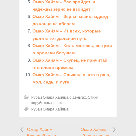
Омар Хайям – Все пройдет, и
надежды зерно не взойдет
Омар Хайям – Зерна наших надежд
до конца не сберем
Омар Хайям – Из всех, которые
ушли в тот дальний путь
Омар Хайям – Коль можешь, не тужи
о времени бегущем
Омар Хайям – Скупец, не причитай,
что плохи времена
Омар Хайям – Слышал я, что в раю,
мол, сады и луга
Рубаи Омара Хайяма о деньгах
,
Стихи
зарубежных поэтов
Рубаи Омара Хайяма
Омар Хайям -
Омар Хайям -
Все пройдет, и
Зерна наших