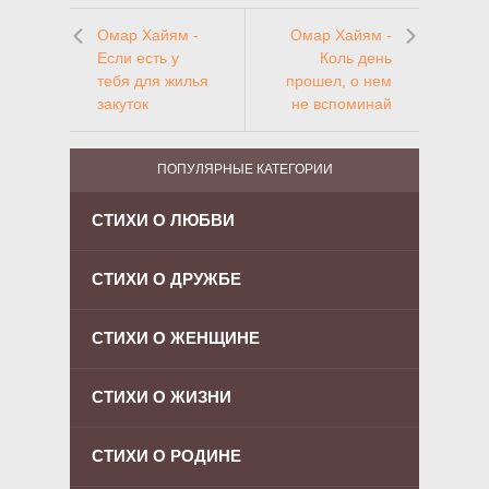
Омар Хайям -
Омар Хайям -
Если есть у
Коль день
тебя для жилья
прошел, о нем
закуток
не вспоминай
ПОПУЛЯРНЫЕ КАТЕГОРИИ
СТИХИ О ЛЮБВИ
СТИХИ О ДРУЖБЕ
СТИХИ О ЖЕНЩИНЕ
СТИХИ О ЖИЗНИ
СТИХИ О РОДИНЕ