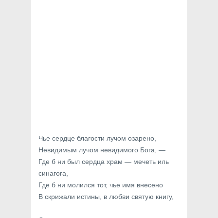
Чье сердце благости лучом озарено,
Невидимым лучом невидимого Бога, —
Где б ни был сердца храм — мечеть иль
синагога,
Где б ни молился тот, чье имя внесено
В скрижали истины, в любви святую книгу,
—