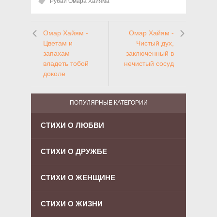
Рубаи Омара Хайяма
Омар Хайям -
Омар Хайям -
Цветам и
Чистый дух,
запахам
заключенный в
владеть тобой
нечистый сосуд
доколе
ПОПУЛЯРНЫЕ КАТЕГОРИИ
СТИХИ О ЛЮБВИ
СТИХИ О ДРУЖБЕ
СТИХИ О ЖЕНЩИНЕ
СТИХИ О ЖИЗНИ