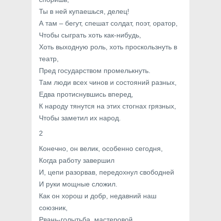
Ты в ней купаешься, делец!
А там – бегут, спешат солдат, поэт, оратор,
Чтобы сыграть хоть как-нибудь,
Хоть выходную роль, хоть проскользнуть в
театр,
Пред государством промелькнуть.
Там люди всех чинов и состояний разных,
Едва протиснувшись вперед,
К народу тянутся на этих стогнах грязных,
Чтобы заметил их народ.
2
Конечно, он велик, особенно сегодня,
Когда работу завершил
И, цепи разорвав, передохнул свободней
И руки мощные сложил.
Как он хорош и добр, недавний наш
союзник,
Рвань-голытьба, мастеровой,