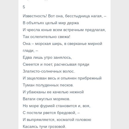
5
Известность! Вот она, бесстыдница нагая, –
В объятьях целый мир держа
И чресла юные всем встречным предлагая,
Так ослепительно свежа!
Она – морская ширь, в сверканье мирной
глади, –
Едва лишь утро занялось,
Смеется и поет, расчесывая пряди
Златисто-солнечных волос.
И зацелован весь и опьянен прибрежный
Туман полуденных песков.
И убаюканы ее качелью нежной
Ватаги смуглых моряков.
Но море фурией становится и, воя,
С постели рвется бредовой, –
И выпрямляется, косматой головою
Касаясь тучи грозовой.