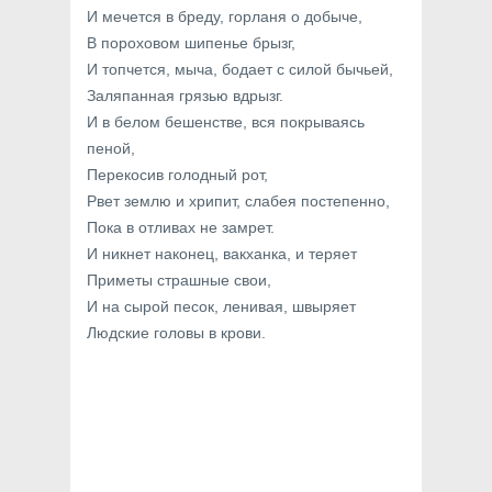
И мечется в бреду, горланя о добыче,
В пороховом шипенье брызг,
И топчется, мыча, бодает с силой бычьей,
Заляпанная грязью вдрызг.
И в белом бешенстве, вся покрываясь
пеной,
Перекосив голодный рот,
Рвет землю и хрипит, слабея постепенно,
Пока в отливах не замрет.
И никнет наконец, вакханка, и теряет
Приметы страшные свои,
И на сырой песок, ленивая, швыряет
Людские головы в крови.