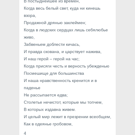
В постыднейшее из времен,
Когда весь белый свет, куда ни кинешь
взора,
Продажной дрянью заклеймен;
Когда в людских сердцах лишь себялюбье
живо,
Забвеньем доблести кичась,
И правда скована, и царствует нажива,
И наш герой – герой на час;
Когда присяги честь и верность убежденью
Посмешище для большинства
И наша нравственность кренится и в
паденье
Не рассыпается едва;
Столетье нечистот, которые мы топчем,
В которых издавна живем.
И целый мир лежит в презрении всеобщем,
Как в одеянье гробовом,
4