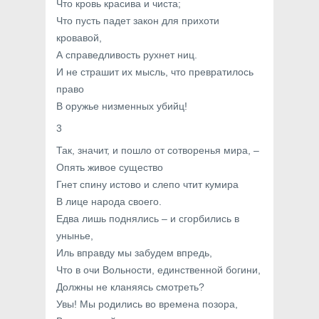
Что кровь красива и чиста;
Что пусть падет закон для прихоти
кровавой,
А справедливость рухнет ниц.
И не страшит их мысль, что превратилось
право
В оружье низменных убийц!
3
Так, значит, и пошло от сотворенья мира, –
Опять живое существо
Гнет спину истово и слепо чтит кумира
В лице народа своего.
Едва лишь поднялись – и сгорбились в
унынье,
Иль вправду мы забудем впредь,
Что в очи Вольности, единственной богини,
Должны не кланяясь смотреть?
Увы! Мы родились во времена позора,