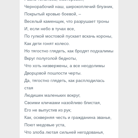
Чернорабочий наш, широкоплечий блузник,
Покрытый кровью боевой, –
Веселый каменщик, что разрушает троны
И, если небо в тучах все,
По гулкой мостовой пускает вскачь короны,
Как дети гонят колесо.
Но тягостно глядеть, как бродят подхалимы
Вкруг полуголой бедноты,
Что хоть низвержены, а все неодолимы
Дворцовой пошлости черты.
Да, тягостно глядеть, как расплодилась
стая
Людишек маленьких вокруг,
Своими кличками назойливо блистая,
Его не выпустив из рук;
Как, оскверняя честь и гражданина званье,
Поют медовые уста,
Что злоба лютая сильней негодованья,