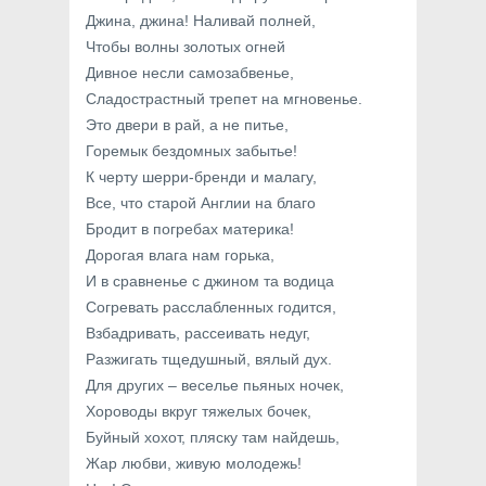
Джина, джина! Наливай полней,
Чтобы волны золотых огней
Дивное несли самозабвенье,
Сладострастный трепет на мгновенье.
Это двери в рай, а не питье,
Горемык бездомных забытье!
К черту шерри-бренди и малагу,
Все, что старой Англии на благо
Бродит в погребах материка!
Дорогая влага нам горька,
И в сравненье с джином та водица
Согревать расслабленных годится,
Взбадривать, рассеивать недуг,
Разжигать тщедушный, вялый дух.
Для других – веселье пьяных ночек,
Хороводы вкруг тяжелых бочек,
Буйный хохот, пляску там найдешь,
Жар любви, живую молодежь!