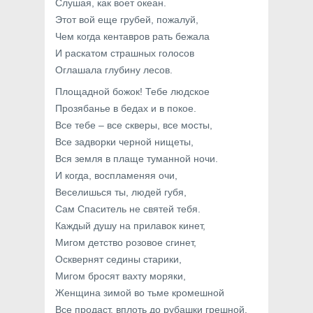
Слушая, как воет океан.
Этот вой еще грубей, пожалуй,
Чем когда кентавров рать бежала
И раскатом страшных голосов
Оглашала глубину лесов.
Площадной божок! Тебе людское
Прозябанье в бедах и в покое.
Все тебе – все скверы, все мосты,
Все задворки черной нищеты,
Вся земля в плаще туманной ночи.
И когда, воспламеняя очи,
Веселишься ты, людей губя,
Сам Спаситель не святей тебя.
Каждый душу на прилавок кинет,
Мигом детство розовое сгинет,
Осквернят седины старики,
Мигом бросят вахту моряки,
Женщина зимой во тьме кромешной
Все продаст, вплоть до рубашки грешной.