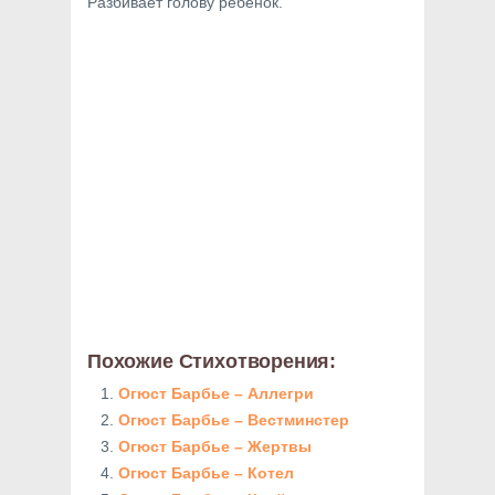
Разбивает голову ребенок.
Похожие Стихотворения:
Огюст Барбье – Аллегри
Огюст Барбье – Вестминстер
Огюст Барбье – Жертвы
Огюст Барбье – Котел