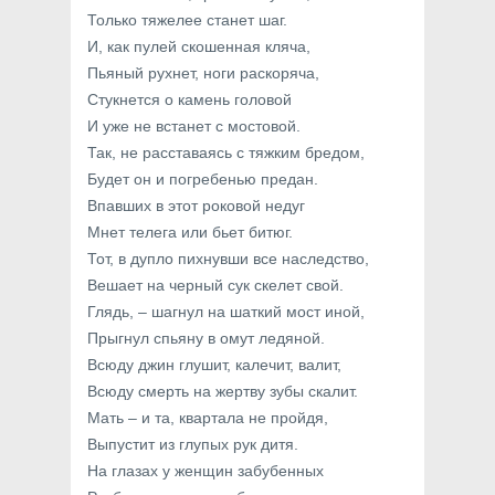
Только тяжелее станет шаг.
И, как пулей скошенная кляча,
Пьяный рухнет, ноги раскоряча,
Стукнется о камень головой
И уже не встанет с мостовой.
Так, не расставаясь с тяжким бредом,
Будет он и погребенью предан.
Впавших в этот роковой недуг
Мнет телега или бьет битюг.
Тот, в дупло пихнувши все наследство,
Вешает на черный сук скелет свой.
Глядь, – шагнул на шаткий мост иной,
Прыгнул спьяну в омут ледяной.
Всюду джин глушит, калечит, валит,
Всюду смерть на жертву зубы скалит.
Мать – и та, квартала не пройдя,
Выпустит из глупых рук дитя.
На глазах у женщин забубенных