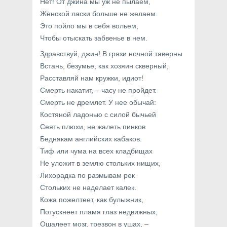
Нет! От джина мы уж не пылаем,
Женской ласки больше не желаем.
Это пойло мы в себя вольем,
Чтобы отыскать забвенье в нем.
Здравствуй, джин! В грязи ночной таверны
Встань, безумье, как хозяин скверный,
Расставляй нам кружки, идиот!
Смерть накатит, – часу не пройдет.
Смерть не дремлет. У нее обычай:
Костяной ладонью с силой бычьей
Сеять плюхи, не жалеть пинков
Беднякам английских кабаков.
Тиф или чума на всех кладбищах
Не уложит в землю стольких нищих,
Лихорадка по размывам рек
Стольких не наделает калек.
Кожа пожелтеет, как булыжник,
Потускнеет пламя глаз недвижных,
Ошалеет мозг, трезвон в ушах, –