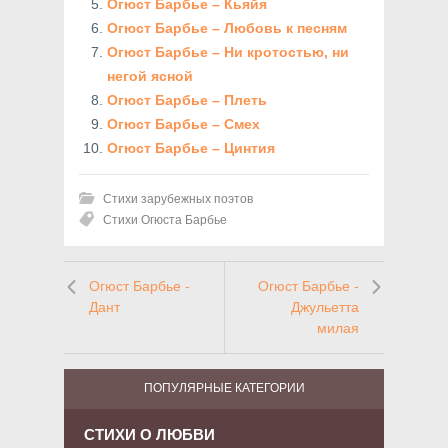
Огюст Барбье – Кьяйя
Огюст Барбье – Любовь к песням
Огюст Барбье – Ни кротостью, ни
негой ясной
Огюст Барбье – Плеть
Огюст Барбье – Смех
Огюст Барбье – Цинтия
Стихи зарубежных поэтов
Стихи Огюста Барбье
Огюст Барбье -
Огюст Барбье -
Дант
Джульетта
милая
ПОПУЛЯРНЫЕ КАТЕГОРИИ
СТИХИ О ЛЮБВИ