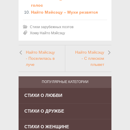
голос
Найто Мэйсэцу – Мухи резвятся
Стихи зарубежных поэтов
Хокку Найто Мэйсэцу
Найто Мэйсэцу
Найто Мэйсэцу
- Поселилась в
- С плеском
луче
плывет
ПОПУЛЯРНЫЕ КАТЕГОРИИ
СТИХИ О ЛЮБВИ
СТИХИ О ДРУЖБЕ
СТИХИ О ЖЕНЩИНЕ