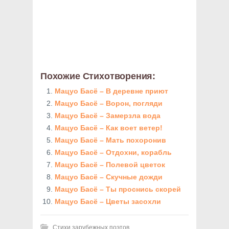
Похожие Стихотворения:
Мацуо Басё – В деревне приют
Мацуо Басё – Ворон, погляди
Мацуо Басё – Замерзла вода
Мацуо Басё – Как воет ветер!
Мацуо Басё – Мать похоронив
Мацуо Басё – Отдохни, корабль
Мацуо Басё – Полевой цветок
Мацуо Басё – Скучные дожди
Мацуо Басё – Ты проснись скорей
Мацуо Басё – Цветы засохли
Стихи зарубежных поэтов