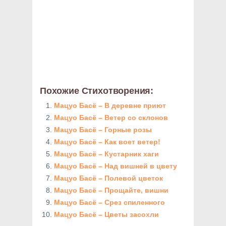
Похожие Стихотворения:
Мацуо Басё – В деревне приют
Мацуо Басё – Ветер со склонов
Мацуо Басё – Горные розы
Мацуо Басё – Как воет ветер!
Мацуо Басё – Кустарник хаги
Мацуо Басё – Над вишней в цвету
Мацуо Басё – Полевой цветок
Мацуо Басё – Прощайте, вишни
Мацуо Басё – Срез спиленного
Мацуо Басё – Цветы засохли