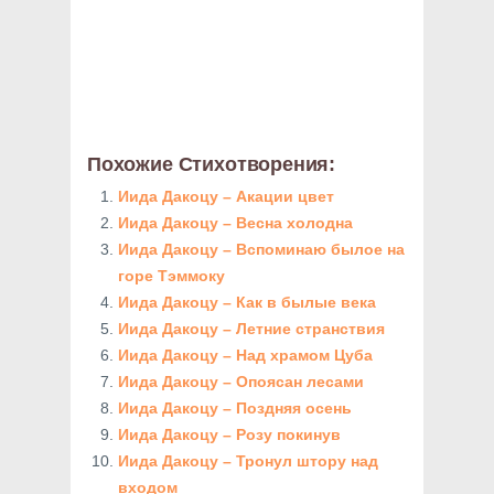
Похожие Стихотворения:
Иида Дакоцу – Акации цвет
Иида Дакоцу – Весна холодна
Иида Дакоцу – Вспоминаю былое на
горе Тэммоку
Иида Дакоцу – Как в былые века
Иида Дакоцу – Летние странствия
Иида Дакоцу – Над храмом Цуба
Иида Дакоцу – Опоясан лесами
Иида Дакоцу – Поздняя осень
Иида Дакоцу – Розу покинув
Иида Дакоцу – Тронул штору над
входом