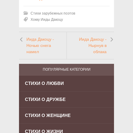
Стихи зарубежных поэтов
Хокку Ииды Дакоцу
Иида Дакоцу -
Иида Дакоцу -
Ночью снега
Нырнув в
намел
облака
ПОПУЛЯРНЫЕ КАТЕГОРИИ
СТИХИ О ЛЮБВИ
СТИХИ О ДРУЖБЕ
СТИХИ О ЖЕНЩИНЕ
СТИХИ О ЖИЗНИ