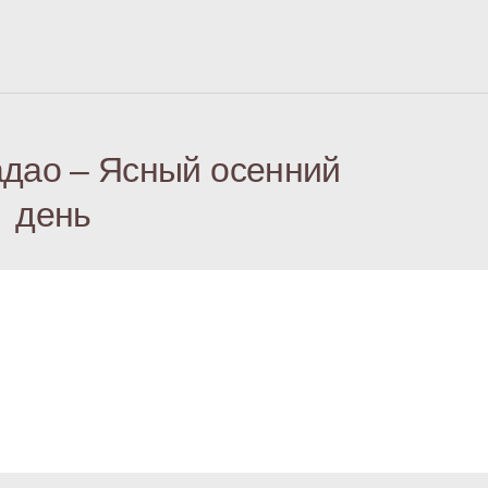
дао – Ясный осенний
день