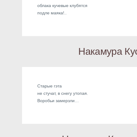
облака кучевые клубятся
подле маяка!..
Накамура Ку
Старые гэта
не стучат, в снегу утопая.
Воробьи замерзли…