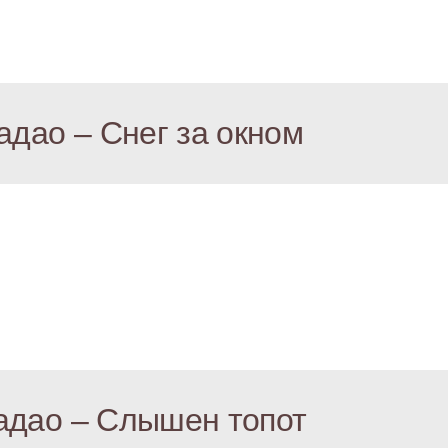
адао – Снег за окном
адао – Слышен топот