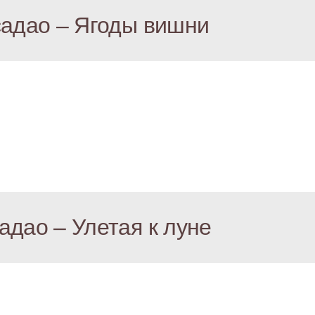
адао – Ягоды вишни
адао – Улетая к луне