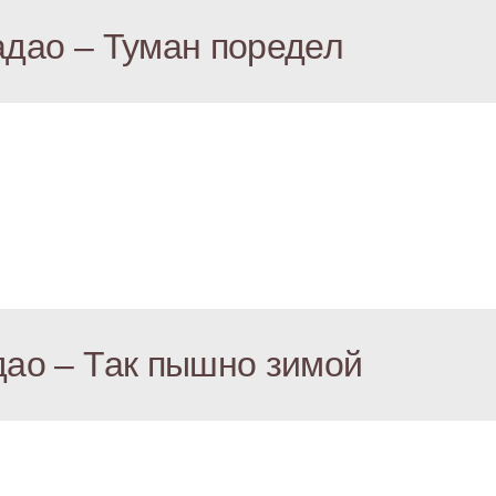
адао – Туман поредел
ао – Так пышно зимой