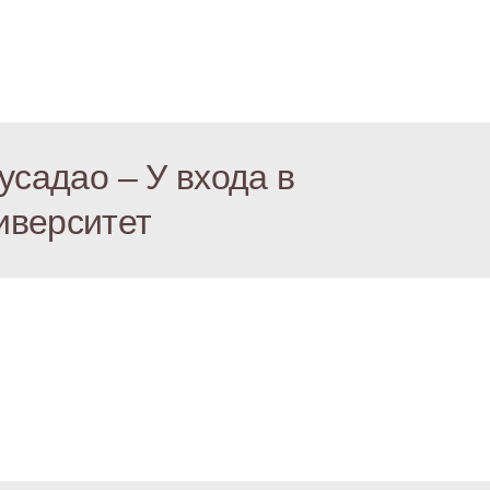
усадао – У входа в
иверситет