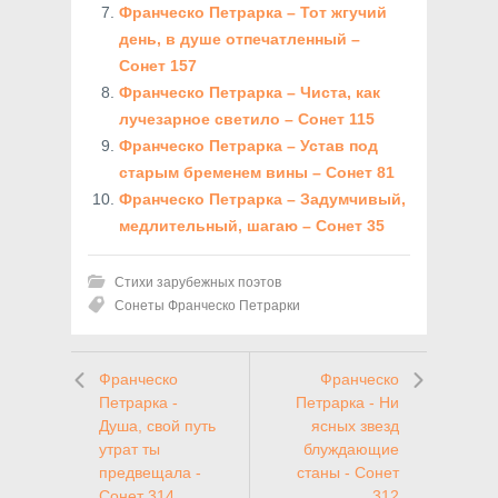
Франческо Петрарка – Тот жгучий
день, в душе отпечатленный –
Сонет 157
Франческо Петрарка – Чиста, как
лучезарное светило – Сонет 115
Франческо Петрарка – Устав под
старым бременем вины – Сонет 81
Франческо Петрарка – Задумчивый,
медлительный, шагаю – Сонет 35
Стихи зарубежных поэтов
Сонеты Франческо Петрарки
Франческо
Франческо
Петрарка -
Петрарка - Ни
Душа, свой путь
ясных звезд
утрат ты
блуждающие
предвещала -
станы - Сонет
Сонет 314
312