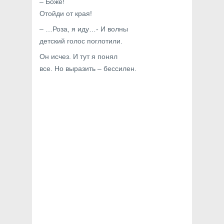
– Боже!
Отойди от края!
– …Роза, я иду…- И волны
детский голос поглотили.
Он исчез. И тут я понял
все. Но выразить – бессилен.