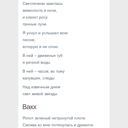
Светлячком зажглась
жимолость в ночи,
и клюют росу
лунные лучи.
Я уснул и услышал мою
песню,
которую я не спою.
В ней – движенья губ
и речной воды.
В ней – часов, во тьму
канувших, следы.
Над извечным днем
свет живой звезды.
Вакх
Ропот зеленый нетронутой плоти.
Смоква ко мне потянулась в дремоте.