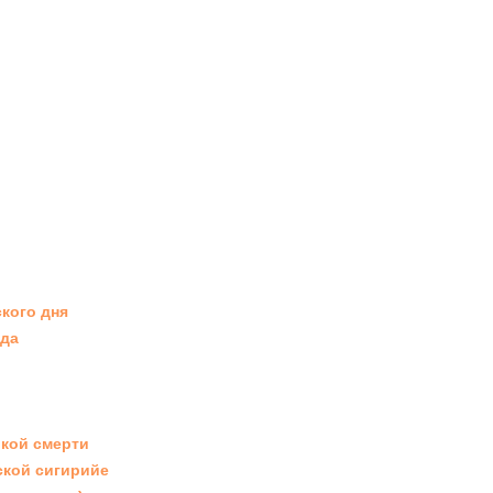
кого дня
ада
ькой смерти
ской сигирийе