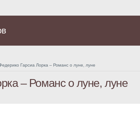
ов
Федерико Гарсиа Лорка – Романс о луне, луне
рка – Романс о луне, луне