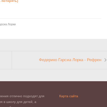
 потерять)
арсиа Лорки
Федерико Гарсиа Лорка - Рефрен
рения отлично подходят для
Карта сайта
я в школу для детей, а