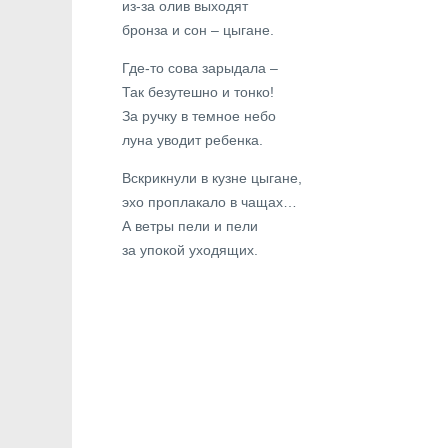
из-за олив выходят
бронза и сон – цыгане.
Где-то сова зарыдала –
Так безутешно и тонко!
За ручку в темное небо
луна уводит ребенка.
Вскрикнули в кузне цыгане,
эхо проплакало в чащах…
А ветры пели и пели
за упокой уходящих.