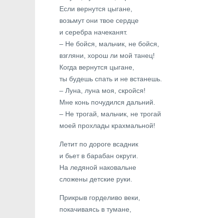
Если вернутся цыгане,
возьмут они твое сердце
и серебра начеканят.
– Не бойся, мальчик, не бойся,
взгляни, хорош ли мой танец!
Когда вернутся цыгане,
ты будешь спать и не встанешь.
– Луна, луна моя, скройся!
Мне конь почудился дальний.
– Не трогай, мальчик, не трогай
моей прохлады крахмальной!
Летит по дороге всадник
и бьет в барабан округи.
На ледяной наковальне
сложены детские руки.
Прикрыв горделиво веки,
покачиваясь в тумане,