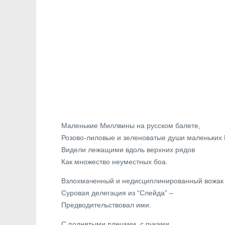
Маленькие Миллвины на русском балете,
Розово-лиловые и зеленоватые души маленьких
Видели лежащими вдоль верхних рядов
Как множество неуместных боа.
Взлохмаченный и недисциплинированный вожак 
Суровая делегация из “Слейда” –
Предводительствовал ими.
С поднятыми плечами, с руками