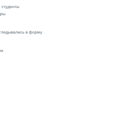
 студенты
тры.
глядывались в форму.
ия.