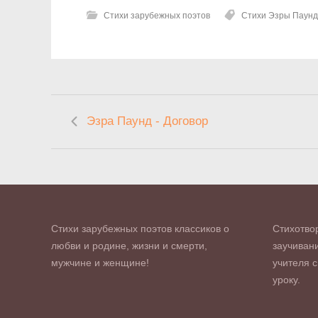
Стихи зарубежных поэтов
Стихи Эзры Паунд
Эзра Паунд - Договор
Стихи зарубежных поэтов классиков о
Стихотво
любви и родине, жизни и смерти,
заучивани
мужчине и женщине!
учителя с
уроку.