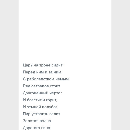
Царь на троне сидит;
Перед ним и за ним
С раболепством немым
Ряд сатрапов стоит.
Драгоценный чертог
И блестит и горит,
И земной полубог
Пир устроить велит.
Золотая волна
Дорогого вина