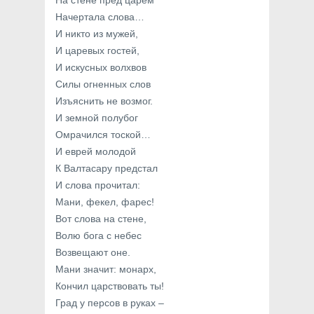
На стене пред царем
Начертала слова…
И никто из мужей,
И царевых гостей,
И искусных волхвов
Силы огненных слов
Изъяснить не возмог.
И земной полубог
Омрачился тоской…
И еврей молодой
К Валтасару предстал
И слова прочитал:
Мани, фекел, фарес!
Вот слова на стене,
Волю бога с небес
Возвещают оне.
Мани значит: монарх,
Кончил царствовать ты!
Град у персов в руках –