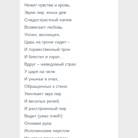
Нежит чувства и кровь;
Звуки лир, юных дев
Сладострастный напев
Возжигают любовь.
Упоен, восхищен,
Царь на троне сидит –
И торжественный трон
И блестит и горит…
Вдруг – неведомый страх
У царя на челе
И унынье в очах,
Обращенных к стене.
Умолкает звук лир
И веселых речей,
И расстроенный пир
Видит (ужас очей!):
Огневая рука
Исполинским перстом