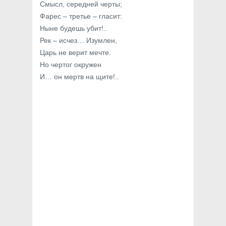
Смысл, середней черты;
Фарес – третье – гласит:
Ныне будешь убит!..
Рек – исчез… Изумлен,
Царь не верит мечте.
Но чертог окружен
И… он мертв на щите!..