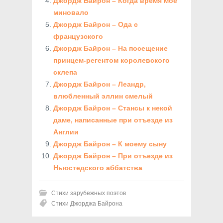
Джордж Байрон – Когда время мое
миновало
Джордж Байрон – Ода с
французского
Джордж Байрон – На посещение
принцем-регентом королевского
склепа
Джордж Байрон – Леандр,
влюбленный эллин смелый
Джордж Байрон – Стансы к некой
даме, написанные при отъезде из
Англии
Джордж Байрон – К моему сыну
Джордж Байрон – При отъезде из
Ньюстедского аббатства
Стихи зарубежных поэтов
Стихи Джорджа Байрона