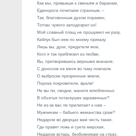
Как мы, привыкши к свиньям и баранам,
Единорога почитаем странным, –
Так, благовонным духом поражен,
Тотчас чужого заподозрил он!
Мой славный плащ не прошумел ни разу,
Каблук был нем по моему приказу,
Лишь вы, духи, предатели мои,
Кого я так приблизил из любви,
Вы, притворившись верными вначале,
С доносом на меня во тьму помчали.
О выброски презренные земли,
Порока покровители, врали!
Не вы ли, сводни, маните влюбленных
В объятья потаскушек зараженных?
Не из-за вас ли прилипает к нам –
Мужчинам – бабьего жеманства срам?
Недаром во дворцах вам честь такая,
Где правят ложь и суета мирская,
Недаром встарь, безбожникам на страх,