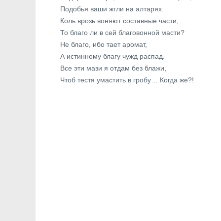
Подобья ваши жгли на алтарях.
Коль врозь воняют составные части,
То благо ли в сей благовонной масти?
Не благо, ибо тает аромат,
А истинному благу чужд распад.
Все эти мази я отдам без блажи,
Чтоб тестя умастить в гробу… Когда же?!