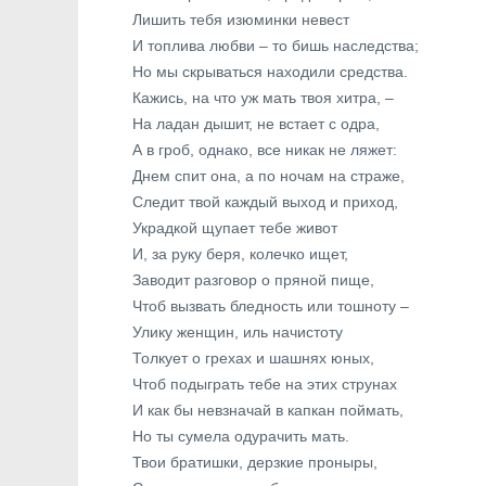
Лишить тебя изюминки невест
И топлива любви – то бишь наследства;
Но мы скрываться находили средства.
Кажись, на что уж мать твоя хитра, –
На ладан дышит, не встает с одра,
А в гроб, однако, все никак не ляжет:
Днем спит она, а по ночам на страже,
Следит твой каждый выход и приход,
Украдкой щупает тебе живот
И, за руку беря, колечко ищет,
Заводит разговор о пряной пище,
Чтоб вызвать бледность или тошноту –
Улику женщин, иль начистоту
Толкует о грехах и шашнях юных,
Чтоб подыграть тебе на этих струнах
И как бы невзначай в капкан поймать,
Но ты сумела одурачить мать.
Твои братишки, дерзкие проныры,