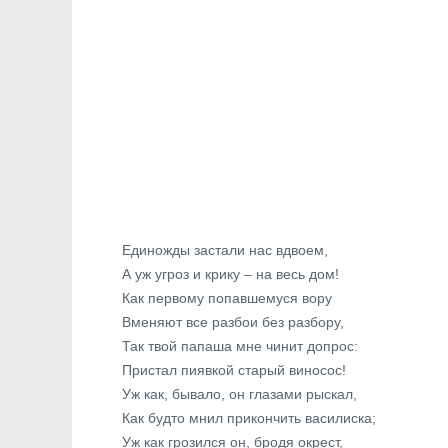
Единожды застали нас вдвоем,
А уж угроз и крику – на весь дом!
Как первому попавшемуся вору
Вменяют все разбои без разбору,
Так твой папаша мне чинит допрос:
Пристал пиявкой старый виносос!
Уж как, бывало, он глазами рыскал,
Как будто мнил прикончить василиска;
Уж как грозился он, бродя окрест,