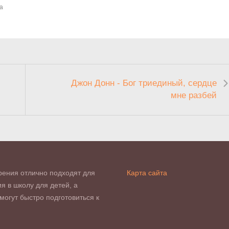
а
Джон Донн - Бог триединый, сердце
мне разбей
рения отлично подходят для
Карта сайта
я в школу для детей, а
могут быстро подготовиться к