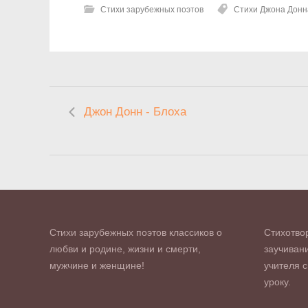
Стихи зарубежных поэтов
Стихи Джона Донн
Джон Донн - Блоха
Стихи зарубежных поэтов классиков о
Стихотво
любви и родине, жизни и смерти,
заучивани
мужчине и женщине!
учителя с
уроку.