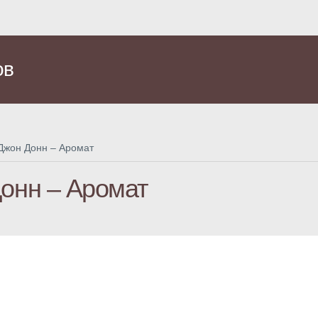
ов
Джон Донн – Аромат
онн – Аромат