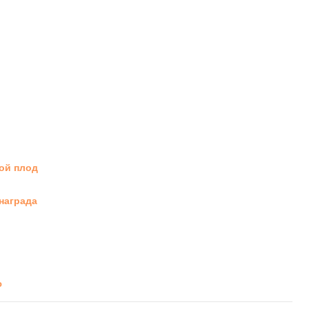
вой плод
 награда
ю