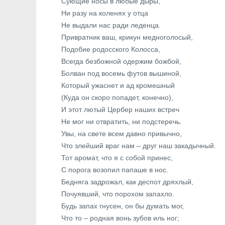
Сующие носы в любые дыры,
Ни разу на коленях у отца
Не выдали нас ради леденца.
Привратник ваш, крикун медноголосый,
Подобие родосского Колосса,
Всегда безбожной одержим божбой,
Болван под восемь футов вышиной,
Который ужаснет и ад кромешный
(Куда он скоро попадет, конечно),
И этот лютый Цербер наших встреч
Не мог ни отвратить, ни подстеречь.
Увы, на свете всем давно привычно,
Что злейший враг нам – друг наш закадычный.
Тот аромат, что я с собой принес,
С порога возопил папаше в нос.
Бедняга задрожал, как деспот дряхлый,
Почуявший, что порохом запахло.
Будь запах гнусен, он бы думать мог,
Что то – родная вонь зубов иль ног;